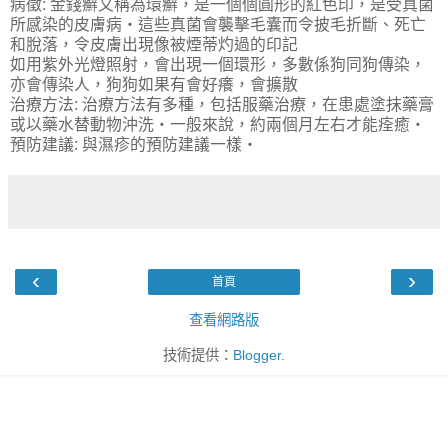
病徵: 金錢癬又稱為環癬，是一個個圓形的紅色印，是受真菌
所感染的皮膚病‧這些真菌會襲擊毛囊而令披毛折斷、死亡
和脫落，令皮膚出現像被煙蒂灼過的印記
如用紫外光燈照射，會出現一個環形，多數係狗同狗傳染，
亦會傳染人，狗狗如果有會好癢，會擴散
治療方法: 治療方法有多種，包括服藥治療，在患處塗抹藥膏
或以藥水替動物沖洗‧一般來說，約兩個月左右才能痊癒‧
預防建議: 與濕疹的預防建議一樣‧
‹
›
首頁
查看網路版
技術提供：
Blogger
.