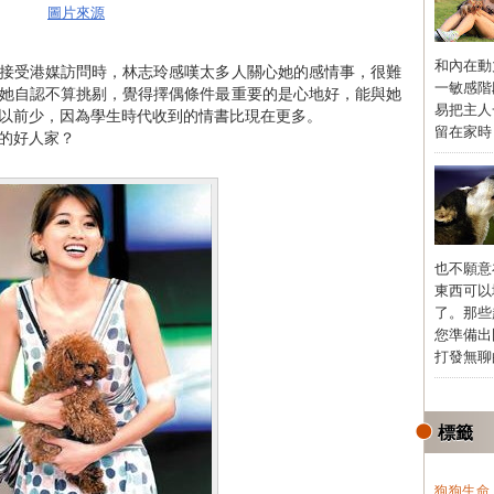
圖片來源
和內在動
接受港媒訪問時，林志玲感嘆太多人關心她的感情事，很難
一敏感階
她自認不算挑剔，覺得擇偶條件最重要的是心地好，能與她
易把主人
以前少，因為學生時代收到的情書比現在更多。
留在家時，
的好人家？
也不願意
東西可以
了。那些
您準備出
打發無聊的
標籤
狗狗生命