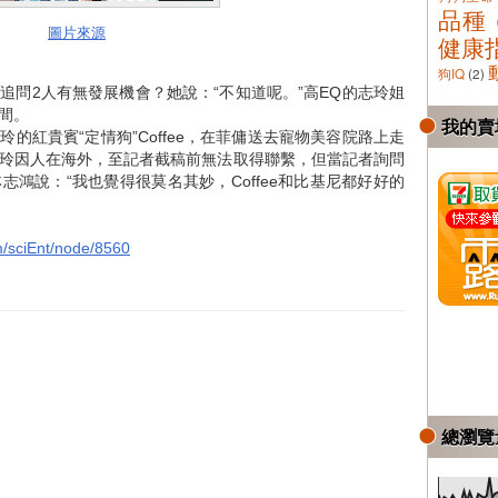
品種
圖片來源
健康
狗IQ
(2)
追問2人有無發展機會？她說：“不知道呢。”高EQ的志玲姐
間。
我的賣
的紅貴賓“定情狗”Coffee，在菲傭送去寵物美容院路上走
玲因人在海外，至記者截稿前無法取得聯繫，但當記者詢問
鴻說：“我也覺得很莫名其妙，Coffee和比基尼都好好的
m/sciEnt/node/8560
總瀏覽