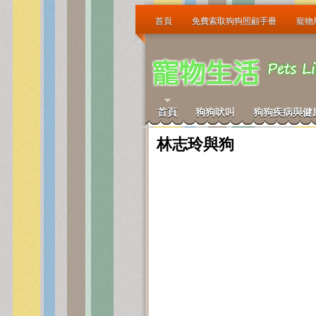
首頁
免費索取狗狗照顧手冊
寵物
首頁
狗狗吠叫
狗狗疾病與健
林志玲與狗