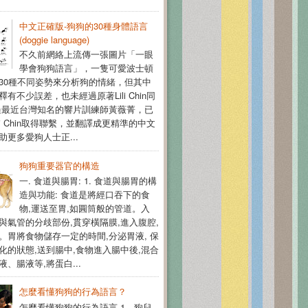
中文正確版-狗狗的30種身體語言
(doggie language)
不久前網絡上流傳一張圖片「一眼
學會狗狗語言」，一隻可愛波士頓
30種不同姿勢來分析狗的情緒，但其中
有不少誤差，也未經過原著Lili Chin同
過最近台灣知名的響片訓練師黃薇菁，已
li Chin取得聯繫，並翻譯成更精準的中文
助更多愛狗人士正...
狗狗重要器官的構造
一. 食道與腸胃: 1. 食道與腸胃的構
造與功能: 食道是將經口吞下的食
物,運送至胃,如圓筒般的管道。入
與氣管的分歧部份,貫穿橫隔膜,進入腹腔,
。胃將食物儲存一定的時間,分泌胃液, 保
化的狀態,送到腸中,食物進入腸中後,混合
、腸液等,將蛋白...
怎麼看懂狗狗的行為語言？
怎麼看懂狗狗的行為語言 1、狗兒