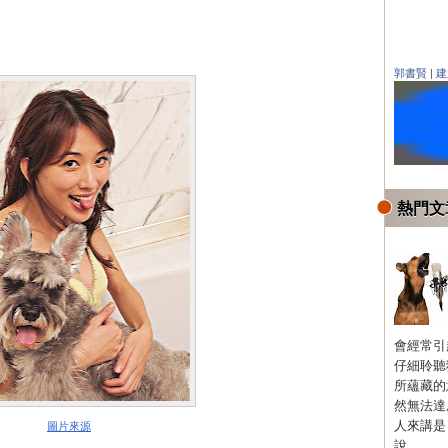
郭書賢
|
建
熱門文
會經常引
仔細聆聽
所蘊藏的
然無法達
人來講是
圖片來源
說...