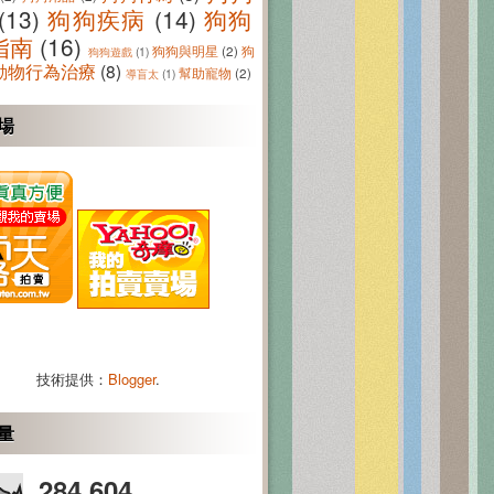
(13)
狗狗疾病
(14)
狗狗
指南
(16)
狗狗與明星
(2)
狗
狗狗遊戲
(1)
動物行為治療
(8)
幫助寵物
(2)
導盲太
(1)
場
技術提供：
Blogger
.
量
284,604