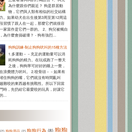
為什麼跟你們親近？ 狗是群居動
物，它們與人類有相似的社交結構
力。如果幼犬在出生後第3周至第12周這
段習慣了跟人在一起，那麼它們就很容
一家當作是它們一群的。 2、狗兒被獨自
為什麼會搞破壞？ - 狗有強烈...
狗狗訓練-制止狗狗吠叫的15種方法
1.多運動－－充足的運動量可以消
耗狗狗的精力。在玩或跑了一整天
之後，狗狗寧可好好的睡上一覺，
在浪費體力吠叫。 2.咬骨頭－－如果有
堵住狗狗的嘴，它們就沒有時間亂叫
越難咬的東西越有挑戰性。所以下回當
門時，先扔給它最愛咬的玩具，好讓它
...
狗狗
狗狗行為
(8)
(2)
狗狗用品
(2)