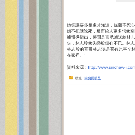
她笑說要多相處才知道，媒體不死心
姐不把話說死，反而給人更多想像空
據報導指出，傳聞是言承旭送給林志玲
失，林志玲像失戀般傷心不已。林志
林志玲的哥哥林志鴻是否有此事？林志
在家裡。”
資料來源：
http://www.sinchew-i.co
標籤 :
狗狗與明星