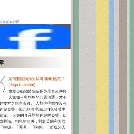
立你的名片貼
章
如何聽懂狗狗的吠叫(狗狗翻譯)？
(dogs translate)
由愛寶動物醫院院長吳昆泰來傳授
大家如何與狗狗的心靈溝通，才不
起雙方之錯意表答。 人類往往錯在沒有
狗兒發聲，因此無法辨識出狗兒發聲中
意涵。 人類的耳朵對於狗兒的發聲，仍
成共識。狗兒的吠叫，對於英國和美國
「咆嗚」「喔喔」「啊啊」，西班牙人