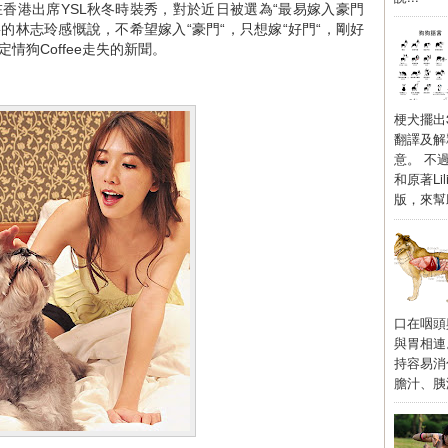
香港出席YSL秋冬時裝秀，對於近日被選為“最易嫁入豪門
的林志玲感慨說，不希望嫁入“豪門“，只想嫁“好門“，剛好
情狗Coffee走失的新聞。
梗犬擺出
翻譯及解釋
意。 不
和原著Li
版，來幫
口在咽頭
與胃相連
持容易消
膽汁、胰液